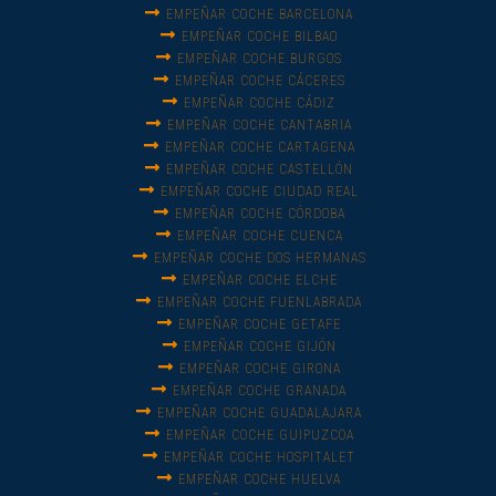
EMPEÑAR COCHE BARCELONA
EMPEÑAR COCHE BILBAO
EMPEÑAR COCHE BURGOS
EMPEÑAR COCHE CÁCERES
EMPEÑAR COCHE CÁDIZ
EMPEÑAR COCHE CANTABRIA
EMPEÑAR COCHE CARTAGENA
EMPEÑAR COCHE CASTELLÓN
EMPEÑAR COCHE CIUDAD REAL
EMPEÑAR COCHE CÓRDOBA
EMPEÑAR COCHE CUENCA
EMPEÑAR COCHE DOS HERMANAS
EMPEÑAR COCHE ELCHE
EMPEÑAR COCHE FUENLABRADA
EMPEÑAR COCHE GETAFE
EMPEÑAR COCHE GIJÓN
EMPEÑAR COCHE GIRONA
EMPEÑAR COCHE GRANADA
EMPEÑAR COCHE GUADALAJARA
EMPEÑAR COCHE GUIPUZCOA
EMPEÑAR COCHE HOSPITALET
EMPEÑAR COCHE HUELVA