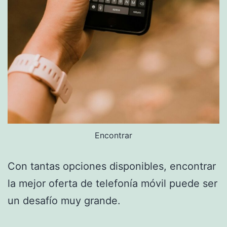
Encontrar
Con tantas opciones disponibles, encontrar
la mejor oferta de telefonía móvil puede ser
un desafío muy grande.