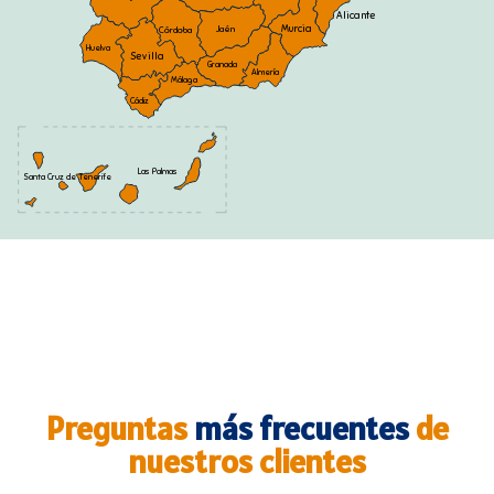
Alicante
Murcia
Jaén
Córdoba
Huelva
Sevilla
Granada
Almería
Málaga
Cádiz
Las Palmas
Santa Cruz de Tenerife
Empeñar coche Alcorcón
Preguntas
más frecuentes
de
nuestros clientes