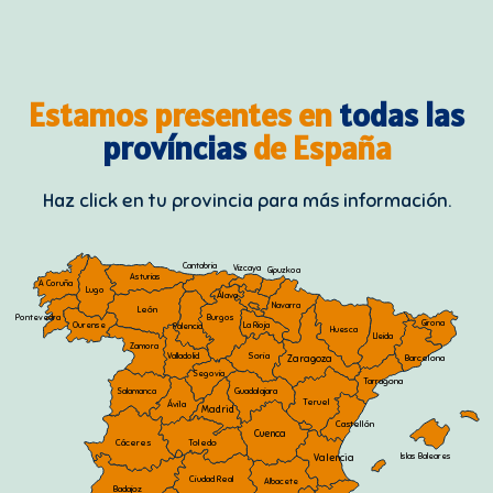
Estamos presentes en
todas las
províncias
de España
Haz click en tu provincia para más información.
Cantabria
Vizcaya
Gipuzkoa
Asturias
A Coruña
Lugo
Álava
Navarra
León
Pontevedra
Burgos
Girona
La Rioja
Ourense
Palencia
Huesca
Lleida
Zamora
Soria
Valladolid
Barcelona
Zaragoza
Segovia
Tarragona
Guadalajara
Salamanca
Teruel
Ávila
Madrid
Castellón
Cuenca
Cáceres
Toledo
Valencia
Islas Baleares
Ciudad Real
Albacete
Badajoz