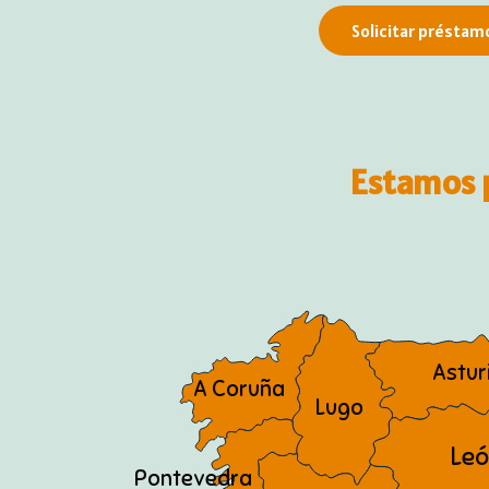
Solicitar préstam
Estamos 
Astur
A Coruña
Lugo
Leó
Pontevedra