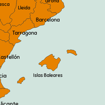
Girona
esca
Lleida
Barcelona
Tarragona
astellón
Islas Baleares
cia
licante