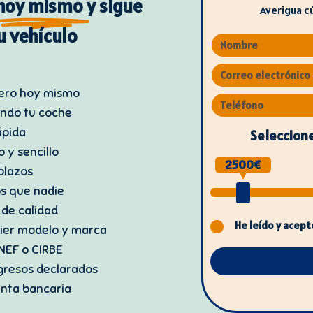
hoy mismo
y sigue
Averigua c
u vehículo
nero hoy mismo
endo tu coche
ápida
Seleccione
o y sencillo
2500
plazos
os que nadie
 de calidad
He leído y acept
ier modelo y marca
NEF o CIRBE
ngresos declarados
enta bancaria