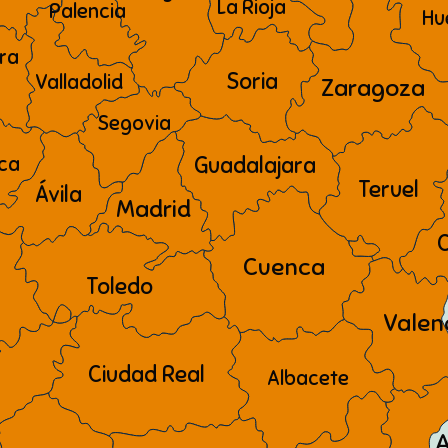
La Rioja
Palencia
Hu
ra
Soria
Valladolid
Zaragoza
Segovia
ca
Guadalajara
Teruel
Ávila
Madrid
C
Cuenca
Toledo
Valen
Ciudad Real
Albacete
A