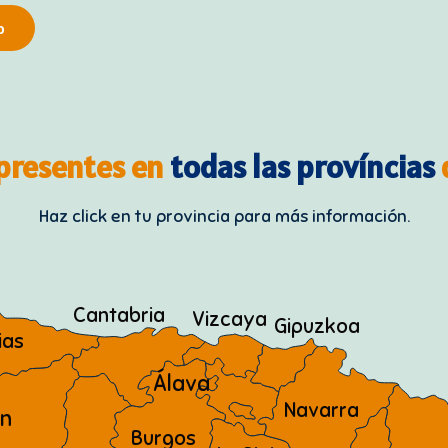
o
presentes en
todas las províncias
Haz click en tu provincia para más información.
Cantabria
Vizcaya
Gipuzkoa
ias
Álava
Navarra
n
Burgos