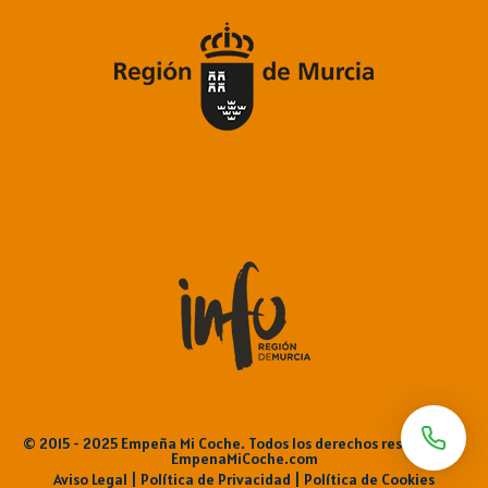
Iniciar una Conversación
RESPONDEMOS AL INSTANTE
Atención Al Cliente
¿Te puedo ayudar?
© 2015 - 2025 Empeña Mi Coche. Todos los derechos reservados |
EmpenaMiCoche.com
Aviso Legal
|
Política de Privacidad |
Política de Cookies