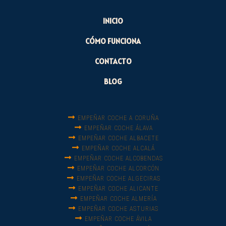
INICIO
CÓMO FUNCIONA
CONTACTO
BLOG
EMPEÑAR COCHE A CORUÑA
EMPEÑAR COCHE ÁLAVA
EMPEÑAR COCHE ALBACETE
EMPEÑAR COCHE ALCALÁ
EMPEÑAR COCHE ALCOBENDAS
EMPEÑAR COCHE ALCORCÓN
EMPEÑAR COCHE ALGECIRAS
EMPEÑAR COCHE ALICANTE
EMPEÑAR COCHE ALMERÍA
EMPEÑAR COCHE ASTURIAS
EMPEÑAR COCHE ÁVILA