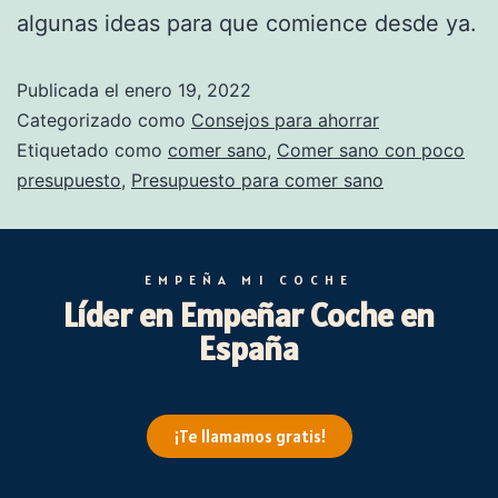
algunas ideas para que comience desde ya.
Publicada el
enero 19, 2022
Categorizado como
Consejos para ahorrar
Etiquetado como
comer sano
,
Comer sano con poco
presupuesto
,
Presupuesto para comer sano
EMPEÑA MI COCHE
Líder en Empeñar Coche en
España
¡Te llamamos gratis!