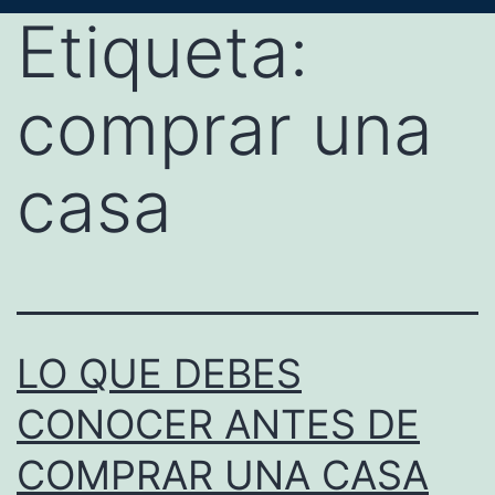
Etiqueta:
comprar una
casa
LO QUE DEBES
CONOCER ANTES DE
COMPRAR UNA CASA