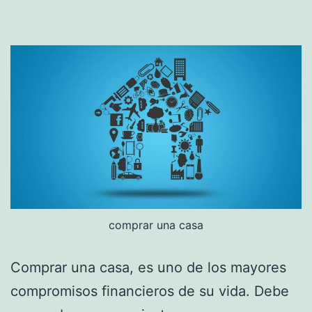
comprar una casa
Comprar una casa, es uno de los mayores
compromisos financieros de su vida. Debe