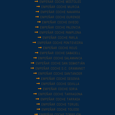
EMPEÑAR COCHE MÓSTOLES
EMPEÑAR COCHE MURCIA
EMPEÑAR COCHE NAVARRA
EMPEÑAR COCHE OURENSE
EMPEÑAR COCHE OVIEDO
EMPEÑAR COCHE PALENCIA
EMPEÑAR COCHE PAMPLONA
EMPEÑAR COCHE PARLA
EMPEÑAR COCHE PONTEVEDRA
EMPEÑAR COCHE REUS
EMPEÑAR COCHE SABADELL
EMPEÑAR COCHE SALAMANCA
EMPEÑAR COCHE SAN SEBASTIÁN
EMPEÑAR COCHE S.C. GRAMANET
EMPEÑAR COCHE SANTANDER
EMPEÑAR COCHE SEGOVIA
EMPEÑAR COCHE SEVILLA
EMPEÑAR COCHE SORIA
EMPEÑAR COCHE TARRAGONA
EMPEÑAR COCHE TARRASA
EMPEÑAR COCHE TERUEL
EMPEÑAR COCHE TOLEDO
EMPEÑAR COCHE TORREJÓN