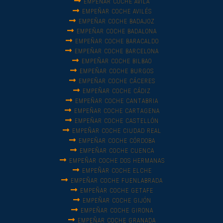
EMPEÑAR COCHE ÁVILA
EMPEÑAR COCHE AVILÉS
EMPEÑAR COCHE BADAJOZ
EMPEÑAR COCHE BADALONA
EMPEÑAR COCHE BARACALDO
EMPEÑAR COCHE BARCELONA
EMPEÑAR COCHE BILBAO
EMPEÑAR COCHE BURGOS
EMPEÑAR COCHE CÁCERES
EMPEÑAR COCHE CÁDIZ
EMPEÑAR COCHE CANTABRIA
EMPEÑAR COCHE CARTAGENA
EMPEÑAR COCHE CASTELLÓN
EMPEÑAR COCHE CIUDAD REAL
EMPEÑAR COCHE CÓRDOBA
EMPEÑAR COCHE CUENCA
EMPEÑAR COCHE DOS HERMANAS
EMPEÑAR COCHE ELCHE
EMPEÑAR COCHE FUENLABRADA
EMPEÑAR COCHE GETAFE
EMPEÑAR COCHE GIJÓN
EMPEÑAR COCHE GIRONA
EMPEÑAR COCHE GRANADA