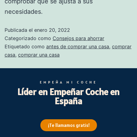
comprobar que se ajusta a sus
necesidades.
Publicada el
enero 20, 2022
Categorizado como
Consejos para ahorrar
Etiquetado como
antes de comprar una casa
,
comprar
casa
,
comprar una casa
EMPEÑA MI COCHE
Líder en Empeñar Coche en
España
¡Te llamamos gratis!