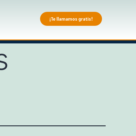
¡Te llamamos gratis!
s