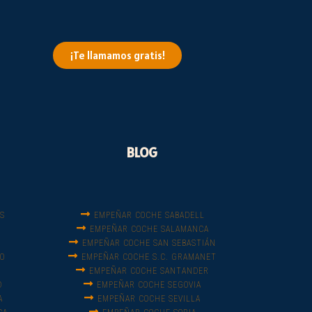
¡Te llamamos gratis!
BLOG
S
EMPEÑAR COCHE SABADELL
EMPEÑAR COCHE SALAMANCA
A
EMPEÑAR COCHE SAN SEBASTIÁN
O
EMPEÑAR COCHE S.C. GRAMANET
EMPEÑAR COCHE SANTANDER
D
EMPEÑAR COCHE SEGOVIA
A
EMPEÑAR COCHE SEVILLA