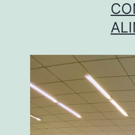
CO
AL