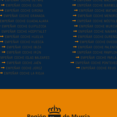
EMPEÑAR COCHE GETAFE
EMPEÑAR COCHE MALLOR
EMPEÑAR COCHE GIJÓN
EMPEÑAR COCHE MARBEL
EMPEÑAR COCHE GIRONA
EMPEÑAR COCHE MATAR
EMPEÑAR COCHE GRANADA
EMPEÑAR COCHE MENOR
EMPEÑAR COCHE GUADALAJARA
EMPEÑAR COCHE MÓSTOL
EMPEÑAR COCHE GUIPUZCOA
EMPEÑAR COCHE MURCI
EMPEÑAR COCHE HOSPITALET
EMPEÑAR COCHE NAVARR
EMPEÑAR COCHE HUELVA
EMPEÑAR COCHE OURENS
EMPEÑAR COCHE HUESCA
EMPEÑAR COCHE OVIED
EMPEÑAR COCHE IBIZA
EMPEÑAR COCHE PALENC
EMPEÑAR COCHE IRÚN
EMPEÑAR COCHE PAMPLO
EMPEÑAR COCHE ISLAS BALEARES
EMPEÑAR COCHE PARLA
EMPEÑAR COCHE JAÉN
EMPEÑAR COCHE PONTEVE
EMPEÑAR COCHE JEREZ
EMPEÑAR COCHE REUS
EMPEÑAR COCHE LA RIOJA