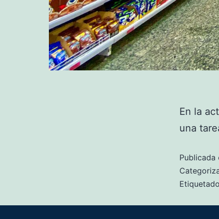
En la ac
una tar
Publicada 
Categori
Etiqueta