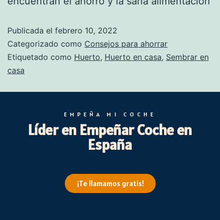
encuentran el ahorro y la sana alimentación
Publicada el
febrero 10, 2022
Categorizado como
Consejos para ahorrar
Etiquetado como
Huerto
,
Huerto en casa
,
Sembrar en
casa
EMPEÑA MI COCHE
Líder en Empeñar Coche en
España
¡Te llamamos gratis!