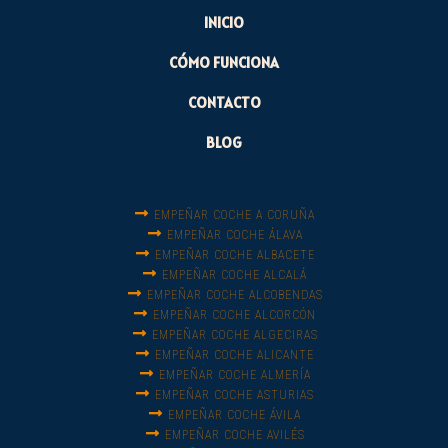
INICIO
CÓMO FUNCIONA
CONTACTO
BLOG
EMPEÑAR COCHE A CORUÑA
EMPEÑAR COCHE ÁLAVA
EMPEÑAR COCHE ALBACETE
EMPEÑAR COCHE ALCALÁ
EMPEÑAR COCHE ALCOBENDAS
EMPEÑAR COCHE ALCORCÓN
EMPEÑAR COCHE ALGECIRAS
EMPEÑAR COCHE ALICANTE
EMPEÑAR COCHE ALMERÍA
EMPEÑAR COCHE ASTURIAS
EMPEÑAR COCHE ÁVILA
EMPEÑAR COCHE AVILÉS