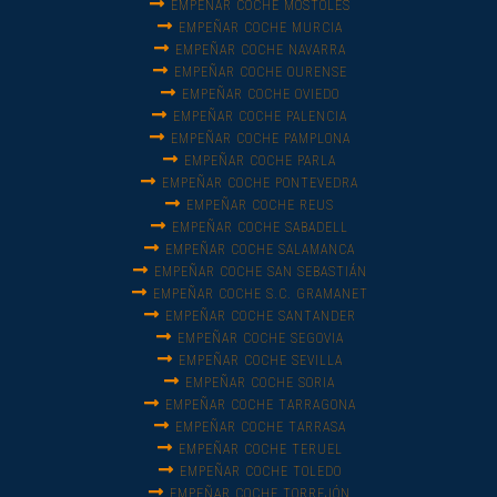
EMPEÑAR COCHE MÓSTOLES
EMPEÑAR COCHE MURCIA
EMPEÑAR COCHE NAVARRA
EMPEÑAR COCHE OURENSE
EMPEÑAR COCHE OVIEDO
EMPEÑAR COCHE PALENCIA
EMPEÑAR COCHE PAMPLONA
EMPEÑAR COCHE PARLA
EMPEÑAR COCHE PONTEVEDRA
EMPEÑAR COCHE REUS
EMPEÑAR COCHE SABADELL
EMPEÑAR COCHE SALAMANCA
EMPEÑAR COCHE SAN SEBASTIÁN
EMPEÑAR COCHE S.C. GRAMANET
EMPEÑAR COCHE SANTANDER
EMPEÑAR COCHE SEGOVIA
EMPEÑAR COCHE SEVILLA
EMPEÑAR COCHE SORIA
EMPEÑAR COCHE TARRAGONA
EMPEÑAR COCHE TARRASA
EMPEÑAR COCHE TERUEL
EMPEÑAR COCHE TOLEDO
EMPEÑAR COCHE TORREJÓN