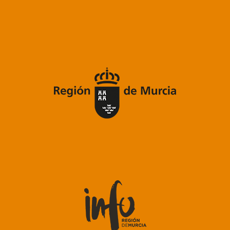
Iniciar una Conversación
RESPONDEMOS AL INSTANTE