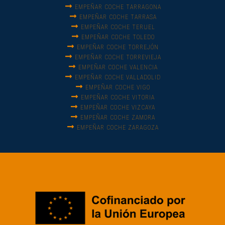
EMPEÑAR COCHE TARRAGONA
EMPEÑAR COCHE TARRASA
EMPEÑAR COCHE TERUEL
EMPEÑAR COCHE TOLEDO
EMPEÑAR COCHE TORREJÓN
EMPEÑAR COCHE TORREVIEJA
EMPEÑAR COCHE VALENCIA
EMPEÑAR COCHE VALLADOLID
EMPEÑAR COCHE VIGO
EMPEÑAR COCHE VITORIA
EMPEÑAR COCHE VIZCAYA
EMPEÑAR COCHE ZAMORA
EMPEÑAR COCHE ZARAGOZA