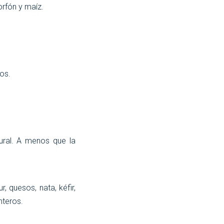
orfón y maíz.
dos.
tural. A menos que la
, quesos, nata, kéfir,
nteros.