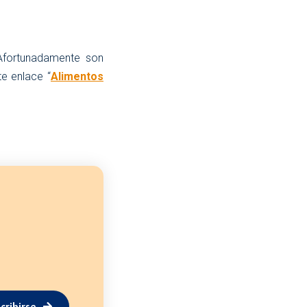
 Afortunadamente son
te enlace “
Alimentos
cribirse