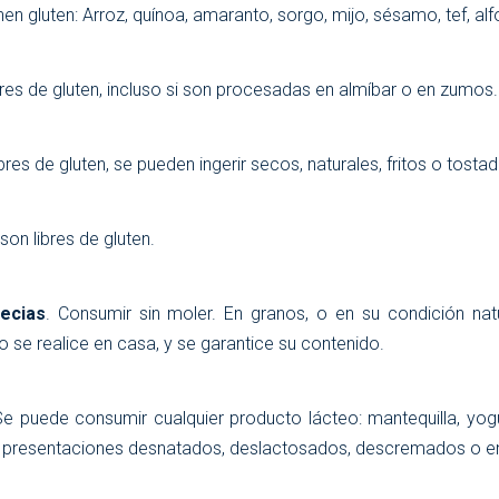
nen gluten: Arroz, quínoa, amaranto, sorgo, mijo, sésamo, tef, alf
bres de gluten, incluso si son procesadas en almíbar o en zumos.
ibres de gluten, se pueden ingerir secos, naturales, fritos o tosta
son libres de gluten.
ecias
. Consumir sin moler. En granos, o en su condición na
 se realice en casa, y se garantice su contenido.
Se puede consumir cualquier producto lácteo: mantequilla, yogur
s presentaciones desnatados, deslactosados, descremados o e