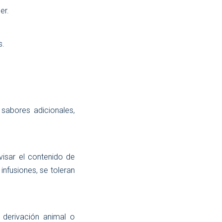
er.
s.
 sabores adicionales,
isar el contenido de
nfusiones, se toleran
 derivación animal o