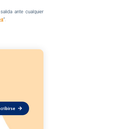
alida ante cualquier
es
”.
cribirse