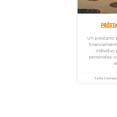
PRÉST
Un préstamo p
financiamient
individuo 
personales, 
a
Carla Cornej