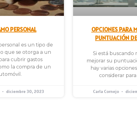
AMO PERSONAL
OPCIONES PARA 
PUNTUACIÓN DE
ersonal es un tipo de
o que se otorga a un
Si está buscando
para cubrir gastos
mejorar su puntuació
como la compra de un
hay varias opcion
utomóvil.
considerar para
o
diciembre 30, 2023
Carla Cornejo
dicie