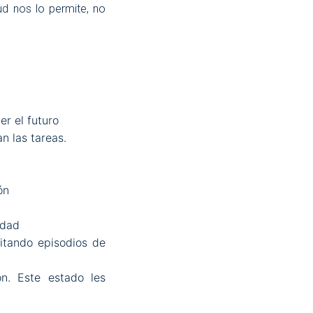
ud nos lo permite, no
r el futuro
n las tareas.
ón
edad
itando episodios de
n. Este estado les