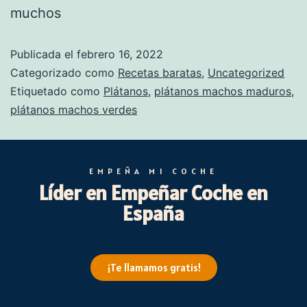
muchos
Publicada el
febrero 16, 2022
Categorizado como
Recetas baratas
,
Uncategorized
Etiquetado como
Plátanos
,
plátanos machos maduros
,
plátanos machos verdes
EMPEÑA MI COCHE
Líder en Empeñar Coche en
España
¡Te llamamos gratis!